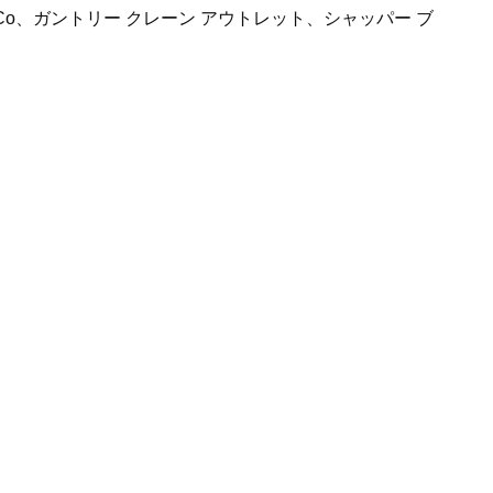
dustry、AceCo、ガントリー クレーン アウトレット、シャッパー ブ