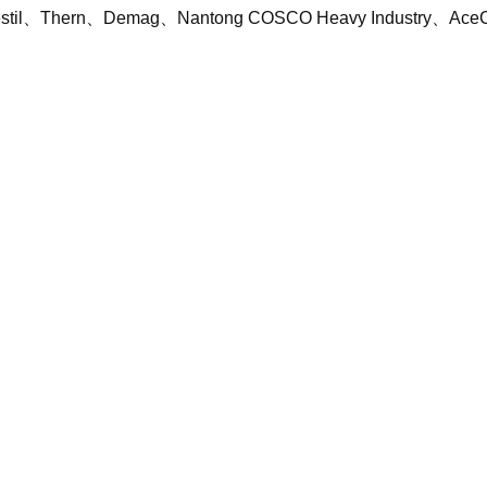
、Vestil、Thern、Demag、Nantong COSCO Heavy In