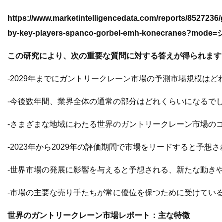
https://www.marketintelligencedata.com/reports/8527236/
by-key-players-spanco-gorbel-emh-konecranes?mod
この研究により、次の重要な質問に対する答えが得られます
-2029年までにガントリークレーン市場の予測市場規模はど
-今後数年間、業界全体の通常の部分はどれくらいになるでし
-さまざまな地域にわたる世界のガントリークレーン市場の
-2023年から2029年の評価期間で市場をリードすると予想
-世界市場の発展に影響を与えると予想される、新たな動き
-市場の主要な売り手たちが常に優位を保つために受けてい
世界のガントリークレーン市場レポート：主な特徴